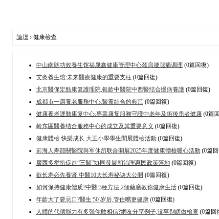
論壇
› 健康檢查
中山南朗功效養生馆福晟鑫健康管理中心颈肩腰腿痛调理
(0篇回復)
艾灸養生馆:未来醫療健康的重要支柱
(0篇回復)
北京醫保定點康复護理院,银龄中醫院中西醫结合慢病養護
(0篇回復)
成都市一康養老服務中心:醫養结合的典范
(0篇回復)
健康養老運動康复中心:專業康复服務守護中老年及術後患者健康
(0篇回
岭东區醫養结合服務中心的成立及其重要意义
(0篇回復)
健康體檢 快樂成长 大正小學學生開展體檢活動
(0篇回復)
前海人寿韶關醫院與军休所联合開展2025年度健康體檢暖心活動
(0篇回
廣西多举措促進“三醫”协同發展和治理惠民政策落地
(0篇回復)
欲长寿必先養肾:中醫10大长寿秘诀大公開
(0篇回復)
如何保持健康體质?中醫:3種方法,2個藥膳教你健康生活
(0篇回復)
年龄大了要忌口?醫生:50 岁后,管住嘴更健康
(0篇回復)
人體的代偿能力有多强你敢相信?網友分享例子,没事别瞎做檢查
(0篇回