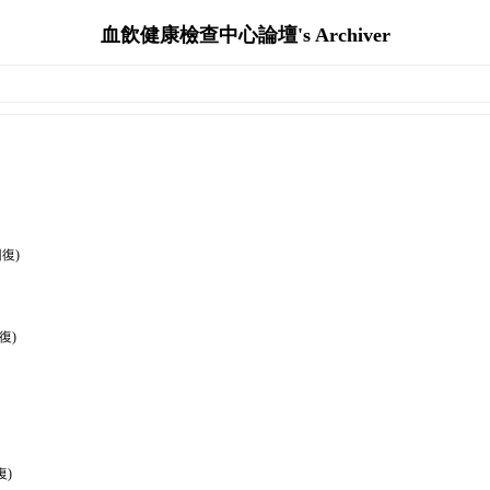
血飲健康檢查中心論壇's Archiver
復)
復)
復)