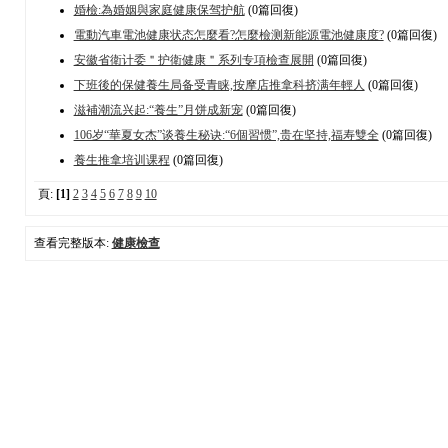
婚檢:為婚姻與家庭健康保驾护航
(0篇回復)
電動汽車電池健康状态怎麼看?怎麼檢测新能源電池健康度?
(0篇回復)
安徽省衛计委＂护衛健康＂系列专項檢查展開
(0篇回復)
下班後的保健養生局备受青睐,按摩店推拿科挤满年輕人
(0篇回復)
滋補潮流兴起:“養生”月饼成新宠
(0篇回復)
106岁“華夏女杰”谈養生秘诀:“6個習惯”,贵在坚持,福寿雙全
(0篇回復)
養生推拿培训课程
(0篇回復)
頁:
[1]
2
3
4
5
6
7
8
9
10
查看完整版本:
健康檢查