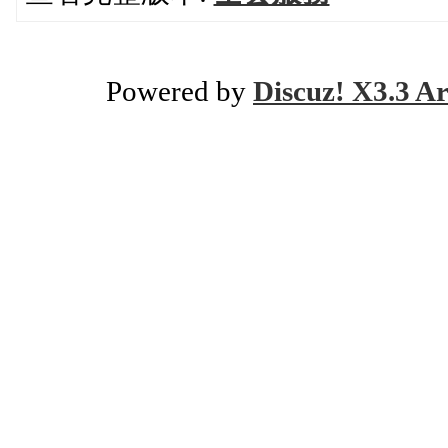
Powered by
Discuz! X3.3 Ar