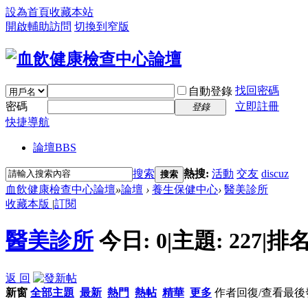
設為首頁
收藏本站
開啟輔助訪問
切換到窄版
找回密碼
自動登錄
密碼
立即註冊
登錄
快捷導航
論壇
BBS
搜索
熱搜:
活動
交友
discuz
搜索
血飲健康檢查中心論壇
»
論壇
›
養生保健中心
›
醫美診所
收藏本版
|
訂閱
醫美診所
今日:
0
|
主題:
227
|
排名
返 回
新窗
全部主題
最新
熱門
熱帖
精華
更多
作者
回復/查看
最後