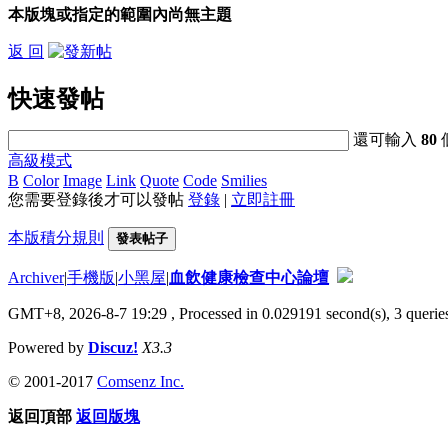
本版塊或指定的範圍內尚無主題
返 回
快速發帖
還可輸入
80
高級模式
B
Color
Image
Link
Quote
Code
Smilies
您需要登錄後才可以發帖
登錄
|
立即註冊
本版積分規則
發表帖子
Archiver
|
手機版
|
小黑屋
|
血飲健康檢查中心論壇
GMT+8, 2026-8-7 19:29
, Processed in 0.029191 second(s), 3 queries
Powered by
Discuz!
X3.3
© 2001-2017
Comsenz Inc.
返回頂部
返回版塊