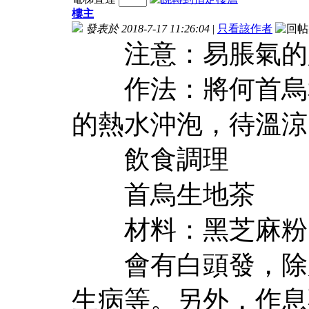
樓主
發表於 2018-7-17 11:26:04
|
只看該作者
注意：易脹氣的
作法：將何首烏和生
的熱水沖泡，待溫涼
飲食調理
首烏生地茶
材料：黑芝麻粉1
會有白頭發，除肝
生病等。另外，作息