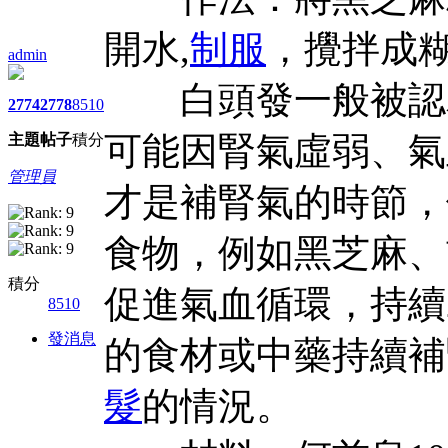
開水,
制服
，攪拌成
admin
白頭發一般被認為
2774
2778
8510
可能因腎氣虛弱、氣
主題
帖子
積分
管理員
才是補腎氣的時節，
食物，例如黑芝麻、
積分
促進氣血循環，持續
8510
發消息
的食材或中藥持續補
髮
的情況。