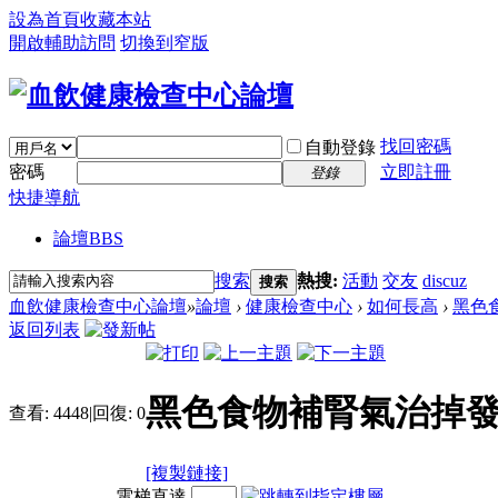
設為首頁
收藏本站
開啟輔助訪問
切換到窄版
找回密碼
自動登錄
密碼
立即註冊
登錄
快捷導航
論壇
BBS
搜索
熱搜:
活動
交友
discuz
搜索
血飲健康檢查中心論壇
»
論壇
›
健康檢查中心
›
如何長高
›
黑色
返回列表
黑色食物補腎氣治掉
查看:
4448
|
回復:
0
[複製鏈接]
電梯直達