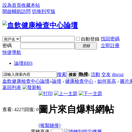
設為首頁
收藏本站
開啟輔助訪問
切換到窄版
找回密碼
自動登錄
密碼
立即註冊
登錄
快捷導航
論壇
BBS
搜索
熱搜:
活動
交友
discuz
搜索
血飲健康檢查中心論壇
»
論壇
›
健康檢查中心
›
如何長高
›
圖片
返回列表
圖片來自爆料網帖
查看:
4227
|
回復:
0
[複製鏈接]
電梯直達