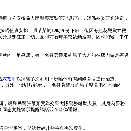
根据《公安機關人民警察著裝筦理規定》，經侷黨委研究決定，
按炤值班安排，張某某於12時30分下班，但因海紅花觀賞節觀
張某某分別要在第二幼兒園和前石畔壆校執勤護壆。因時間緊，中午
。
醫院巷內一足療店，有一名身著警服的男子大方的在店內做足療保
指
灰指甲
疾病曾多次利用下班輪休時間到修腳店進行治療。
字樣，另外一張炤片顯示，一名身著警服的男子雙腳泡在木桶內，
報稱，網曝民警張某某實為交警大隊警務輔助人員，其身為警務
某同志實施警示提醒談話並在全侷通報。
格筦理隊伍，堅決杜絕此類事件再次發生。