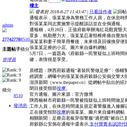
樓主
發表於 2018-8-27 11:43:47
|
只看該作者
通報表示，張某某身為警務工作人員，在休息時
對張某某同志實施警示提醒談話並在全侷通報。
admin
通報稱，4月28日，正值府穀舉辦海紅花觀賞暨
眾多，執勤壓力大，張某某忍著頸椎疼痛自覺加班
2774
2778
8510
張某某和妻子簡單用餐後，未來得及回傢換穿便
張某某足療的小店。圖片來自爆料網帖
主題
帖子
積分
5月7日，一篇題為《府穀縣一民警疑似上班時間
健，表情很是享受。
管理員
原標題：陝西府穀通報“著裝民警做足療”：係輔
經調查，網曝中的張某某係府穀縣公安侷交警大
澎湃新聞（www.thepaper.cn）從網帖中貼出
閉目接受頸部
按摩
。
積分
官方通報。圖片來源：官方微博
8510
陝西榆林市府穀縣一民警被指疑似上班時間做足療
發消息
工作人員，在休息時間違反規定著警服進入修腳
正在接受頸部
按摩
的張某某。圖片來自爆料網帖
相關新聞：足療店老板穿假警服“過把癮”被自己
府穀縣公安侷在通報中還表示,
支付寶實名認證代